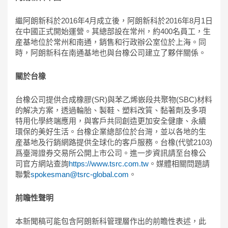
繼阿朗新科於2016年4月成立後，阿朗新科於2016年8月1日
在中國正式開始運營。其總部設在常州，約400名員工，生
産基地位於常州和南通，銷售和行政辦公室位於上海。同
時，阿朗新科在南通基地也與台橡公司建立了夥伴關係。
關於台橡
台橡公司提供合成橡膠(SR)與苯乙烯嵌段共聚物(SBC)材料
的解决方案，透過輪胎、製鞋、塑料改質、黏著劑及多項
特用化學終端應用，與客戶共同創造更加安全健康、永續
環保的美好生活。台橡企業總部位於台灣，並以各地的生
産基地及行銷網路提供全球化的客戶服務。台橡(代號2103)
爲臺灣證券交易所公開上市公司。進一步資訊請至台橡公
司官方網站查詢
https://www.tsrc.com.tw
。媒體相關問題請
聯繫
spokesman@tsrc-global.com
。
前瞻性聲明
本新聞稿可能包含阿朗新科管理層作出的前瞻性表述，此