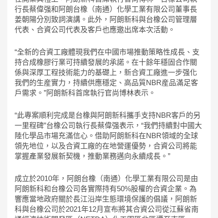
行長蔡偉强和阿朗台橡（南通）化學工業有限公司董事長
姜朝陽分別致詞演講。此外，阿朗新科與台橡公司管理層
代表、合資公司代表及客戶也應邀出席本次活動。
“全新的合資工廠體現我們在中國市場推動策略性成長、支
持合成橡膠行業可持續發展的承諾。在十餘年穩固合作關
係與深厚工程技術能力的基礎上，新合資工廠進一步强化
我們的生産實力，持續供應穩定、高品質NBR産品滿足客
戶需求。”阿朗新科首席執行官尚博林表示。
“此專案順利完成是台橡與阿朗新科攜手支持NBR客戶的另
一里程碑”台橡公司執行長蔡偉强表示，“我們持續對中國大
陸化學品市場充滿信心。借助阿朗新科在NBR領域的全球
領先地位，以及合資工廠的在地營運優勢，合資公司將能
掌握產業發展新契機，推動業務邁向永續成長。”
成立於2010年，阿朗台橡（南通）化學工業有限公司是由
阿朗新科和台橡公司各實際持有50%股權的合資企業。為
響應當地政府關於長江沿岸生態環境保護的倡議，阿朗新
科與台橡公司於2021年12月宣布將其合資公司從江蘇省南