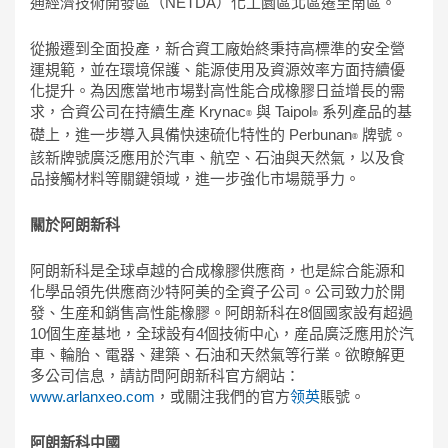
通經濟技術開發區（NETDA）化工園區北區遷至南區。
從搬遷到全面投產，新合資工廠始終秉持高標準的安全營
運規範，並在環境保護、能源使用及資源效率方面持續優
化提升。為因應當地市場對高性能合成橡膠日益增長的需
求，合資公司在持續生產 Krynac
與 Taipol
系列產品的基
®
®
礎上，進一步導入具備快速硫化特性的 Perbunan
牌號。
®
該新牌號廣泛應用於汽車、航空、石油與天然氣，以及食
品接觸材料等關鍵領域，進一步強化市場競爭力。
關於阿朗新科
阿朗新科是全球卓越的合成橡膠供應商，也是綜合能源和
化學品領先供應商沙特阿美的全資子公司。公司致力於開
發、生産和銷售高性能橡膠。阿朗新科在8個國家設有超過
10個生産基地，全球設有4個技術中心，産品廣泛應用於汽
車、輪胎、電器、建築、石油和天然氣等行業。欲瞭解更
多公司信息，請訪問阿朗新科官方網站：
www.arlanxeo.com
，或關注我們的官方
领英
賬號。
阿朗新科中國