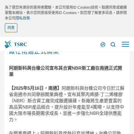
為了使您有更好的使用者體驗，本公司使用ID Cookies技術。點選同意或繼續
瀏覽本網站，表示您同意接受使用ID Cookies。如您想了解更多訊息，請參閱
本公司
隱私政策
同意
2025/05/16
阿朗新科與台橡公司宣布其合資NBR新工
廠在南通正式開業
阿朗新科與台橡公司宣布其合資
NBR
新工廠在南通正式開
業
【
2025
年
5
月
16
日，南通】
阿朗新科與台橡公司今日於江蘇
省南通市共同舉辦開業典禮，宣布其聚丙烯腈-丁二烯橡膠
（NBR）新合資工廠完成搬遷擴建。新廠將生產更豐富的
高品質NBR産品組合，提升設計年産能至4萬噸，以支持中
國大陸市場長期需求成長，並進一步强化NBR全球供應能
力。
在開業典禮上，阿朗新科首席執行官尚博林、台橡公司執